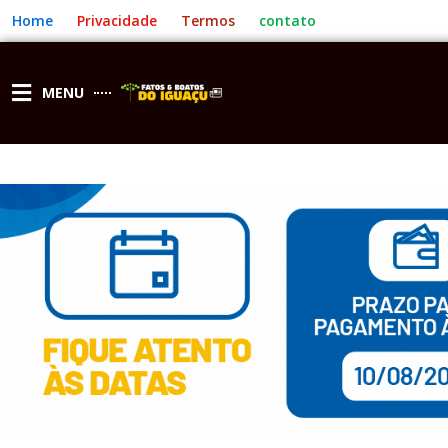
Ir
Home
Privacidade
Termos
contato
para
o
conteúdo
MENU