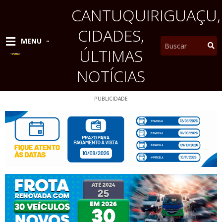
Ir
CANTUQUIRIGUAÇU
,
para
o
CIDADES
,
conteúdo
Pesquisar
MENU
ÚLTIMAS
NOTÍCIAS
PUBLICIDADE