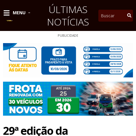
Ir
ÚLTIMAS
para
Pesquisar
MENU
o
NOTÍCIAS
conteúdo
PUBLICIDADE
29ª edição da