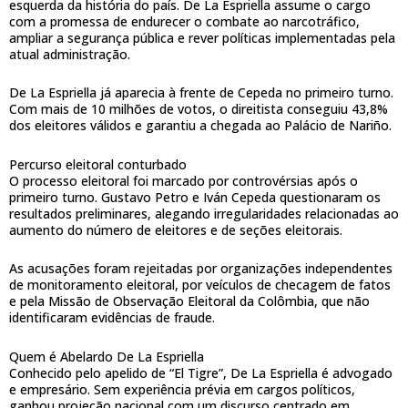
esquerda da história do país. De La Espriella assume o cargo
com a promessa de endurecer o combate ao narcotráfico,
ampliar a segurança pública e rever políticas implementadas pela
atual administração.
De La Espriella já aparecia à frente de Cepeda no primeiro turno.
Com mais de 10 milhões de votos, o direitista conseguiu 43,8%
dos eleitores válidos e garantiu a chegada ao Palácio de Nariño.
Percurso eleitoral conturbado
O processo eleitoral foi marcado por controvérsias após o
primeiro turno. Gustavo Petro e Iván Cepeda questionaram os
resultados preliminares, alegando irregularidades relacionadas ao
aumento do número de eleitores e de seções eleitorais.
As acusações foram rejeitadas por organizações independentes
de monitoramento eleitoral, por veículos de checagem de fatos
e pela Missão de Observação Eleitoral da Colômbia, que não
identificaram evidências de fraude.
Quem é Abelardo De La Espriella
Conhecido pelo apelido de “El Tigre”, De La Espriella é advogado
e empresário. Sem experiência prévia em cargos políticos,
ganhou projeção nacional com um discurso centrado em