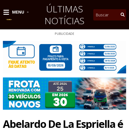
Ir
ÚLTIMAS
para
Pesquisar
MENU
o
NOTÍCIAS
conteúdo
PUBLICIDADE
Abelardo De La Espriella é