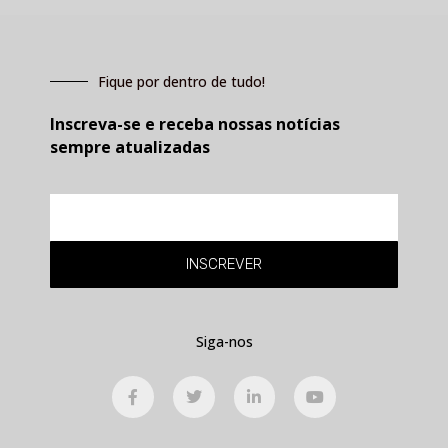
Fique por dentro de tudo!
Inscreva-se e receba nossas notícias
sempre atualizadas
E-
mail
INSCREVER
Siga-nos
F
T
L
Y
a
w
i
o
c
i
n
u
e
t
k
t
b
t
e
u