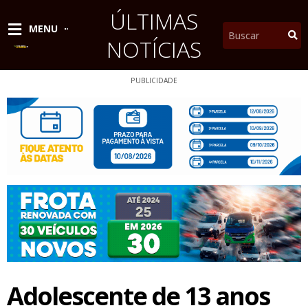
Ir
ÚLTIMAS
para
Pesquisar
MENU
o
NOTÍCIAS
conteúdo
PUBLICIDADE
Adolescente de 13 anos