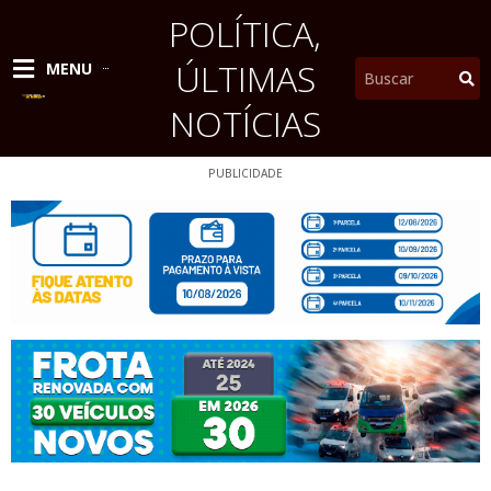
Ir
POLÍTICA
,
para
o
ÚLTIMAS
Pesquisar
MENU
conteúdo
NOTÍCIAS
PUBLICIDADE