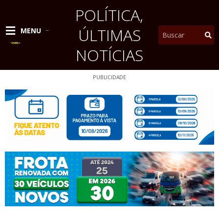
Ir
POLÍTICA
,
para
o
ÚLTIMAS
Pesquisar
MENU
conteúdo
NOTÍCIAS
PUBLICIDADE