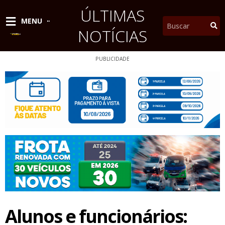
Ir
ÚLTIMAS
para
Pesquisar
MENU
o
NOTÍCIAS
conteúdo
PUBLICIDADE
Alunos e funcionários: