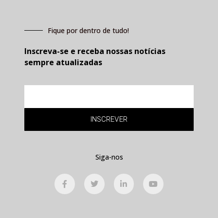
Fique por dentro de tudo!
Inscreva-se e receba nossas notícias
sempre atualizadas
E-
mail
INSCREVER
Siga-nos
F
T
L
Y
a
w
i
o
c
i
n
u
e
t
k
t
b
t
e
u
o
e
d
b