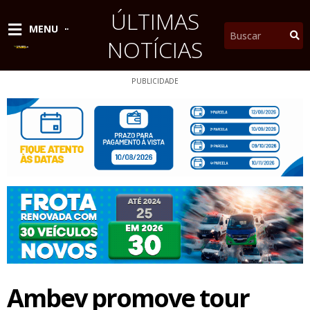
Ir
ÚLTIMAS
para
Pesquisar
MENU
o
NOTÍCIAS
conteúdo
PUBLICIDADE
Ambev promove tour