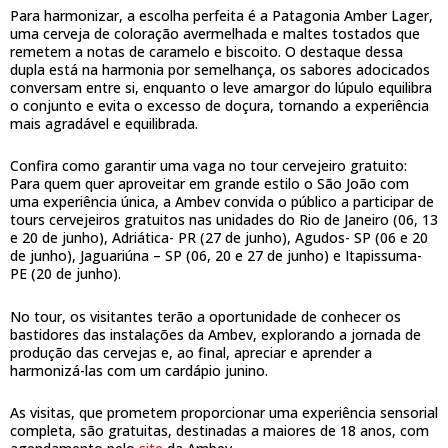
Para harmonizar, a escolha perfeita é a Patagonia Amber Lager,
uma cerveja de coloração avermelhada e maltes tostados que
remetem a notas de caramelo e biscoito. O destaque dessa
dupla está na harmonia por semelhança, os sabores adocicados
conversam entre si, enquanto o leve amargor do lúpulo equilibra
o conjunto e evita o excesso de doçura, tornando a experiência
mais agradável e equilibrada.
Confira como garantir uma vaga no tour cervejeiro gratuito:
Para quem quer aproveitar em grande estilo o São João com
uma experiência única, a Ambev convida o público a participar de
tours cervejeiros gratuitos nas unidades do Rio de Janeiro (06, 13
e 20 de junho), Adriática- PR (27 de junho), Agudos- SP (06 e 20
de junho), Jaguariúna – SP (06, 20 e 27 de junho) e Itapissuma-
PE (20 de junho).
No tour, os visitantes terão a oportunidade de conhecer os
bastidores das instalações da Ambev, explorando a jornada de
produção das cervejas e, ao final, apreciar e aprender a
harmonizá-las com um cardápio junino.
As visitas, que prometem proporcionar uma experiência sensorial
completa, são gratuitas, destinadas a maiores de 18 anos, com