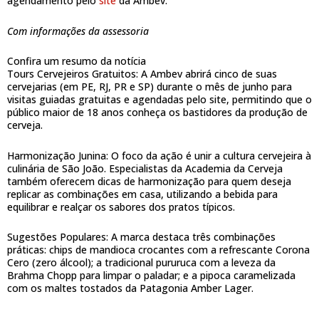
agendamento pelo
site
da Ambev.
Com informações da assessoria
Confira um resumo da notícia
Tours Cervejeiros Gratuitos: A Ambev abrirá cinco de suas
cervejarias (em PE, RJ, PR e SP) durante o mês de junho para
visitas guiadas gratuitas e agendadas pelo site, permitindo que o
público maior de 18 anos conheça os bastidores da produção de
cerveja.
Harmonização Junina: O foco da ação é unir a cultura cervejeira à
culinária de São João. Especialistas da Academia da Cerveja
também oferecem dicas de harmonização para quem deseja
replicar as combinações em casa, utilizando a bebida para
equilibrar e realçar os sabores dos pratos típicos.
Sugestões Populares: A marca destaca três combinações
práticas: chips de mandioca crocantes com a refrescante Corona
Cero (zero álcool); a tradicional pururuca com a leveza da
Brahma Chopp para limpar o paladar; e a pipoca caramelizada
com os maltes tostados da Patagonia Amber Lager.