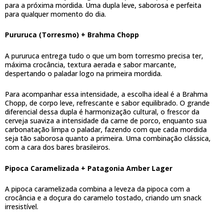
para a próxima mordida. Uma dupla leve, saborosa e perfeita
para qualquer momento do dia.
Pururuca (Torresmo) + Brahma Chopp
A pururuca entrega tudo o que um bom torresmo precisa ter,
máxima crocância, textura aerada e sabor marcante,
despertando o paladar logo na primeira mordida.
Para acompanhar essa intensidade, a escolha ideal é a Brahma
Chopp, de corpo leve, refrescante e sabor equilibrado. O grande
diferencial dessa dupla é harmonização cultural, o frescor da
cerveja suaviza a intensidade da carne de porco, enquanto sua
carbonatação limpa o paladar, fazendo com que cada mordida
seja tão saborosa quanto a primeira. Uma combinação clássica,
com a cara dos bares brasileiros.
Pipoca Caramelizada + Patagonia Amber Lager
A pipoca caramelizada combina a leveza da pipoca com a
crocância e a doçura do caramelo tostado, criando um snack
irresistível.