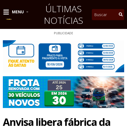
Ir
ÚLTIMAS
para
Pesquisar
MENU
o
NOTÍCIAS
conteúdo
PUBLICIDADE
Anvisa libera fábrica da