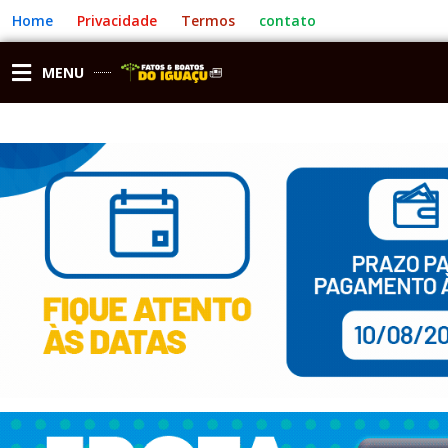
Ir
Home
Privacidade
Termos
contato
para
o
conteúdo
MENU