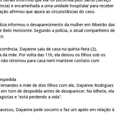
ncia) e encaminhada a uma unidade hospitalar para receber
ção afirmou que apura as circunstâncias do caso.
polícia informou o desaparecimento da mulher em Ribeirão das
e Belo Horizonte. Segundo a polícia, o atual companheiro de
ço.
rrência, Dayanne saiu de casa na quinta-feira (2),
a da mãe. Por volta das 11h, ela deixou os filhos sob os
s não retornou para casa nem manteve contato com
despedida
Fernandes e mãe de dois filhos com ele, Dayanne Rodrigues
em tom de despedida antes de desaparecer. No bilhete, ela
giotas e “está perdendo a vida”.
ve acesso, Dayanne pede socorro e faz um apelo em relação à