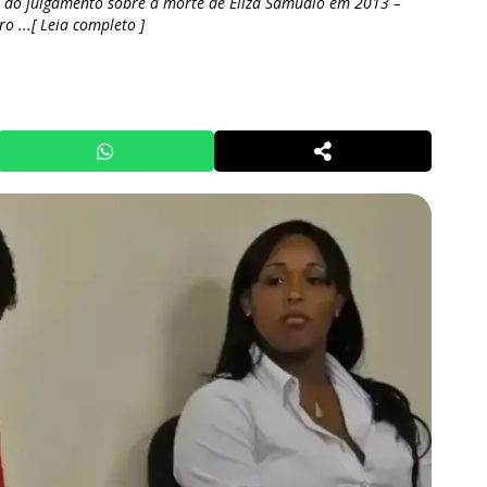
o do julgamento sobre a morte de Eliza Samúdio em 2013 –
o ...[ Leia completo ]