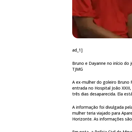
ad_1]
Bruno e Dayanne no início do
TJMG
A ex-mulher do goleiro Bruno
entrada no Hospital João XXIII
três dias desaparecida. Ela es
A informação foi divulgada pel
mulher teria viajado para Apare
Horizonte. As informações sã
Em nota, a Polícia Civil de Min