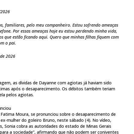
7/2026
hos, familiares, pelo meu companheiro. Estou sofrendo ameaças
lefone. Por essas ameaças hoje eu estou perdendo minha vida,
os que estão ficando aqui. Quero que minhas filhas fiquem com
om o pai.
 de 2026
agem, as dívidas de Dayanne com agiotas já haviam sido
ximas após o desaparecimento. Os débitos também teriam
ela pelos agiotas.
unciou
a Fatima Moura, se pronunciou sobre o desaparecimento de
x-mulher do goleiro Bruno, neste sábado (4). No vídeo,
is, Sonia cobra as autoridades do estado de Minas Gerais
para a sociedade”, afirmando que não podem ser coniventes