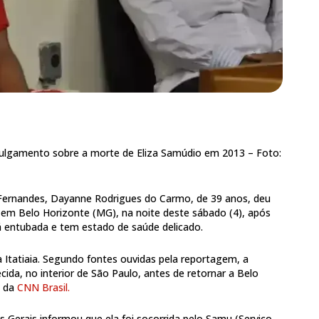
 julgamento sobre a morte de Eliza Samúdio em 2013 –
Foto:
 Fernandes, Dayanne Rodrigues do Carmo, de 39 anos, deu
, em Belo Horizonte (MG), na noite deste sábado (4), após
tá entubada e tem estado de saúde delicado.
a Itatiaia. Segundo fontes ouvidas pela reportagem, a
cida, no interior de São Paulo, antes de retornar a Belo
o da
CNN Brasil.
as Gerais informou que ela foi socorrida pelo Samu (Serviço