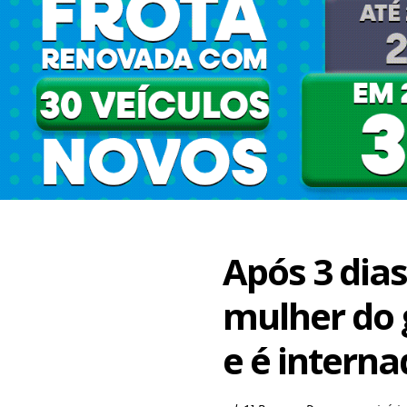
Após 3 dias
mulher do 
e é intern