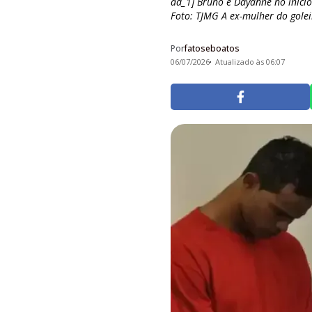
ad_1] Bruno e Dayanne no iníci
Foto: TJMG A ex-mulher do goleir
Por
fatoseboatos
06/07/2026
Atualizado às 06:07