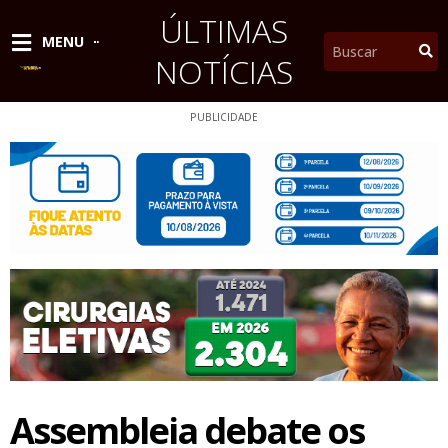
Ir
ÚLTIMAS
para
Pesquisar
MENU
o
NOTÍCIAS
conteúdo
PUBLICIDADE
Assembleia debate os