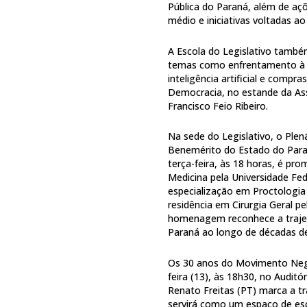
Pública do Paraná, além de aç
médio e iniciativas voltadas ao 
A Escola do Legislativo tamb
temas como enfrentamento à vi
inteligência artificial e compr
Democracia, no estande da Ass
Francisco Feio Ribeiro.
Na sede do Legislativo, o Plen
Benemérito do Estado do Para
terça-feira, às 18 horas, é p
Medicina pela Universidade F
especialização em Proctologia 
residência em Cirurgia Geral p
homenagem reconhece a trajetó
Paraná ao longo de décadas d
Os 30 anos do Movimento Negr
feira (13), às 18h30, no Auditó
Renato Freitas (PT) marca a tr
servirá como um espaço de esc