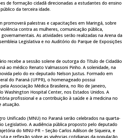
ões de formação cidadã direcionadas a estudantes do ensino
público da terceira idade.
ém promoverá palestras e capacitações em Maringá, sobre
olência contra as mulheres, comunicação pública,
as governamentais. As atividades serão realizadas na Arena da
embleia Legislativa e no Auditório do Parque de Exposições
ário recebe a sessão solene de outorga do Título de Cidadão
ná ao médico Renato Valmassoni Pinho. A solenidade, na
romovida pelo do ex-deputado Nelson Justus. Formado em
ederal do Paraná (UFPR), o homenageado possui
pela Associação Médica Brasileira, no Rio de Janeiro,
elo Washington Hospital Center, nos Estados Unidos. A
ria profissional e a contribuição à saúde e à medicina no
e atuação.
o Unificado (MNU) no Paraná serão celebrados na quarta-
rio Legislativo. A audiência pública proposto pelo deputado
ajetória do MNU-PR – Seção Carlos Adilson de Siqueira, e
uta e reflexão sobre as vivências cotidianas da população