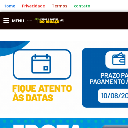
Ir
Home
Privacidade
Termos
contato
para
o
conteúdo
MENU