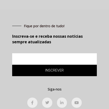
Fique por dentro de tudo!
Inscreva-se e receba nossas notícias
sempre atualizadas
E-
mail
INSCREVER
Siga-nos
F
T
L
Y
a
w
i
o
c
i
n
u