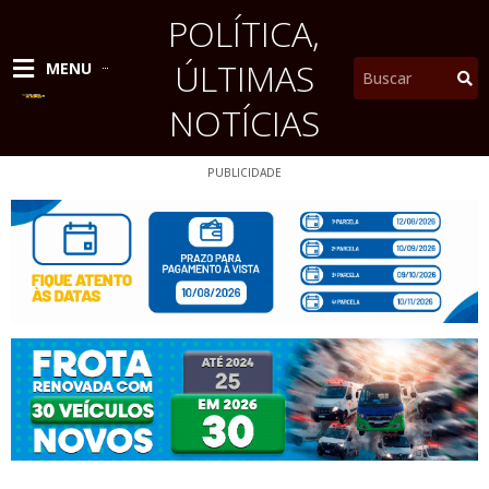
Ir
POLÍTICA
,
para
o
ÚLTIMAS
Pesquisar
MENU
conteúdo
NOTÍCIAS
PUBLICIDADE