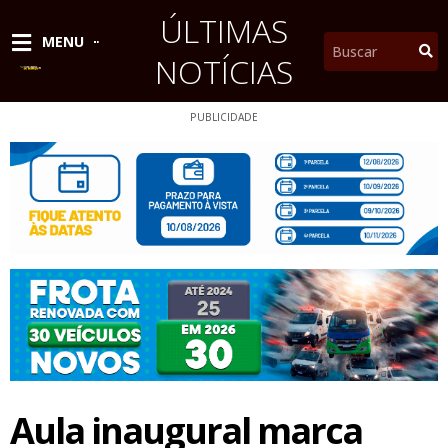
Ir
ÚLTIMAS
para
Pesquisar
MENU
o
NOTÍCIAS
conteúdo
PUBLICIDADE
Aula inaugural marca