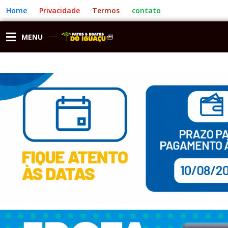
Ir
Home
Privacidade
Termos
contato
para
o
conteúdo
MENU