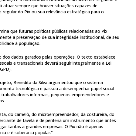
rá atuar sempre que houver situações capazes de
egular do Pix ou sua relevância estratégica para o
ina que futuras políticas públicas relacionadas ao Pix
nte a preservação de sua integridade institucional, de seu
bilidade à população.
ão dos dados gerados pelas operações. O texto estabelece
soais e transacionais deverá seguir integralmente a Lei
LGPD).
ojeto, Benedita da Silva argumentou que o sistema
ramenta tecnológica e passou a desempenhar papel social
e trabalhadores informais, pequenos empreendedores e
as.
ista, do camelô, do microempreendedor, da costureira, do
ciante de favela e de periferia um instrumento que antes
agar tarifas a grandes empresas. O Pix não é apenas
ania e é soberania popular.”