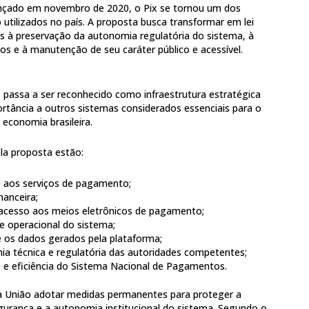
ançado em novembro de 2020, o Pix se tornou um dos
utilizados no país. A proposta busca transformar em lei
os à preservação da autonomia regulatória do sistema, à
os e à manutenção de seu caráter público e acessível.
 passa a ser reconhecido como infraestrutura estratégica
ortância a outros sistemas considerados essenciais para o
economia brasileira.
ela proposta estão:
o aos serviços de pagamento;
nanceira;
 acesso aos meios eletrônicos de pagamento;
e operacional do sistema;
e os dados gerados pela plataforma;
a técnica e regulatória das autoridades competentes;
e e eficiência do Sistema Nacional de Pagamentos.
à União adotar medidas permanentes para proteger a
egurança e a autonomia institucional do sistema. Segundo o