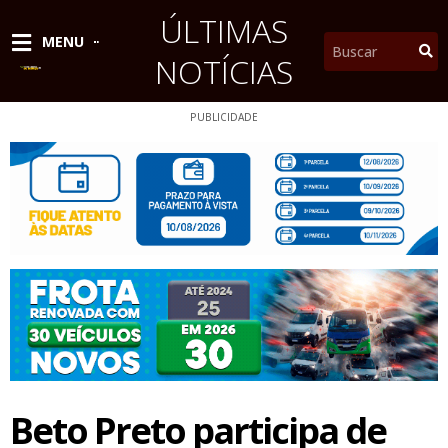
Ir
ÚLTIMAS
para
Pesquisar
MENU
o
NOTÍCIAS
conteúdo
PUBLICIDADE
Beto Preto participa de