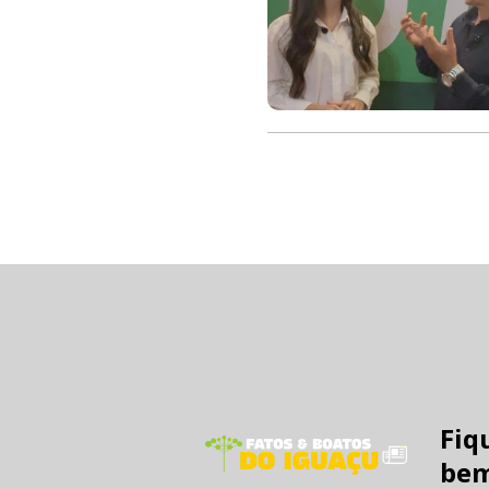
Fiq
bem