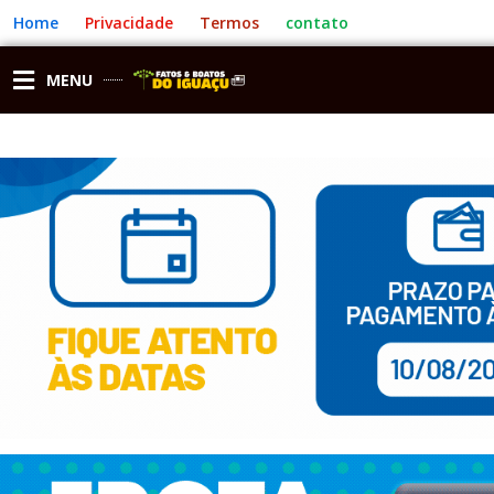
Ir
Home
Privacidade
Termos
contato
para
o
conteúdo
MENU