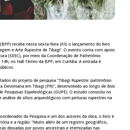
 (BPP) recebe nesta sexta-feira (03) o lançamento do livro
agem e Arte Rupestre de Tibagi”. O evento conta com apoio
ltura (SEEC), por meio da Coordenação de Patrimônio
s 14h, no Hall Térreo da BPP, em Curitiba. A entrada é
úblicos.
ltados do projeto de pesquisa “Tibagi Rupestre: patrimônio
a Devoniana em Tibagi (PR)”, desenvolvido ao longo de dois
de Pesquisas Espeleológicas (GUPE). O estudo consistiu no
nálise de sítios arqueológicos com pinturas rupestres na
oordenador da Pesquisa e um dos autores da obra, o livro é
tória e a região: “Muito além de um registro geográfico,
cas deixadas por povos ancestrais e eternizadas nas