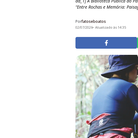
ad_1] A Biblioteca Pública do Pa
“Entre Rochas e Memória: Paisag
Por
fatoseboatos
02/07/2026
Atualizado às 14:35