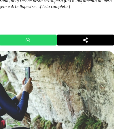
raná (BPP) recebe nesta sexta-feira (03) o lançamento do livro
em e Arte Rupestre ...[ Leia completo ]