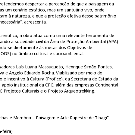
 “Pretendemos despertar a percepção de que a paisagem da
s um cenário estático, mas um santuário vivo, onde
am à natureza, e que a proteção efetiva desse patrimônio
necessária”, acrescenta.
 científica, a obra atua como uma relevante ferramenta de
ando a sociedade civil da Área de Proteção Ambiental (APA)
ndo-se diretamente às metas dos Objetivos de
ODS) no âmbito cultural e socioambiental.
isadores Laís Luana Massuqueto, Henrique Simão Pontes,
lva e Angelo Eduardo Rocha. Viabilizado por meio do
e Incentivo à Cultura (Profice), da Secretaria de Estado da
o apoio institucional da CPC, além das empresas Continental
 Projetos Culturais e o Projeto Arqueotrekking.
chas e Memória – Paisagem e Arte Rupestre de Tibagi”
-feira)