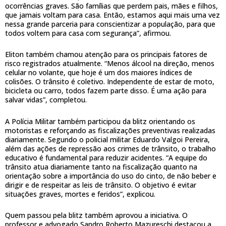
ocorrências graves. São famílias que perdem pais, mães e filhos,
que jamais voltam para casa. Então, estamos aqui mais uma vez
nessa grande parceria para conscientizar a população, para que
todos voltem para casa com segurança”, afirmou.
Eliton também chamou atenção para os principais fatores de
risco registrados atualmente. “Menos álcool na direção, menos
celular no volante, que hoje é um dos maiores índices de
colisões. O trânsito é coletivo. Independente de estar de moto,
bicicleta ou carro, todos fazem parte disso. É uma ação para
salvar vidas”, completou.
A Polícia Militar também participou da blitz orientando os
motoristas e reforçando as fiscalizações preventivas realizadas
diariamente. Segundo o policial militar Eduardo Valgoi Pereira,
além das ações de repressão aos crimes de trânsito, o trabalho
educativo é fundamental para reduzir acidentes. “A equipe do
trânsito atua diariamente tanto na fiscalização quanto na
orientação sobre a importância do uso do cinto, de não beber e
dirigir e de respeitar as leis de trânsito. O objetivo é evitar
situações graves, mortes e feridos”, explicou.
Quem passou pela blitz também aprovou a iniciativa. O
professor e advogado Sandro Roberto Mazureschi destacou a