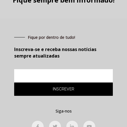
Fique por dentro de tudo!
Inscreva-se e receba nossas notícias
sempre atualizadas
E-
mail
INSCREVER
Siga-nos
F
T
L
Y