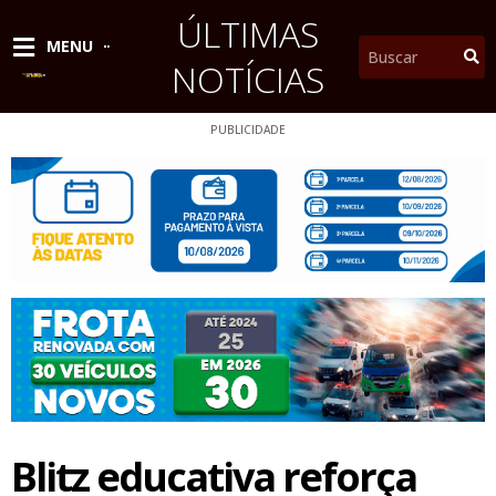
Ir
ÚLTIMAS
para
Pesquisar
MENU
o
NOTÍCIAS
conteúdo
PUBLICIDADE
Blitz educativa reforça