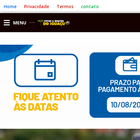
Ir
Home
Privacidade
Termos
contato
para
o
conteúdo
MENU