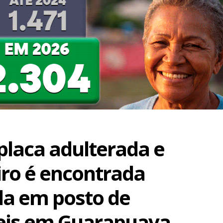
laca adulterada e
iro é encontrada
a em posto de
eis em Guarapuava