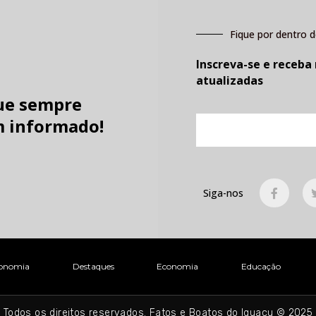
Fique por dentro d
Inscreva-se e receba
atualizadas
ue sempre
E-
 informado!
mail
F
Siga-nos
a
c
e
b
o
o
k
onomia
Destaques
Economia
Educação
-
f
Todos os direitos reservados. Fatos e Boatos do Iguaçu © 2025