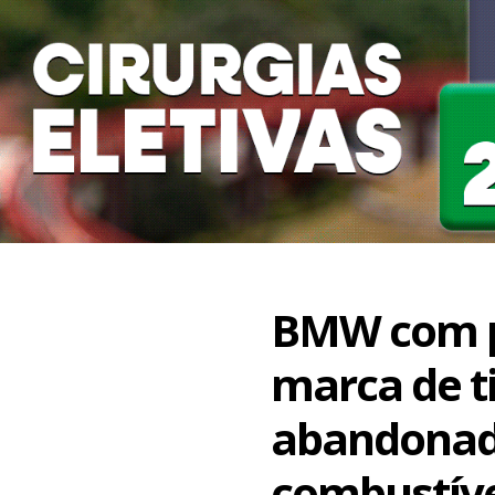
BMW com p
marca de t
abandonad
combustív