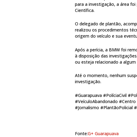
para a investigação, a área foi
Científica.
O delegado de plantão, acompan
realizou os procedimentos téc
origem do veículo e sua event
Após a perícia, a BMW foi remo
à disposição das investigações
ou esteja relacionado a algum a
Até o momento, nenhum suspeit
investigação.
#Guarapuava #PolíciaCivil #Pol
#VeículoAbandonado #Centro 
#Jornalismo #PlantãoPolicial 
Fonte:
G+ Guarapuava