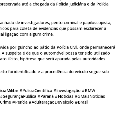
 preservada até a chegada da Polícia Judiciária e da Polícia
hado de investigadores, perito criminal e papiloscopista,
nicos para coleta de evidências que possam esclarecer a
ual ligação com algum crime.
vida por guincho ao pátio da Polícia Civil, onde permanecerá
. A suspeita é de que o automóvel possa ter sido utilizado
to ilícito, hipótese que será apurada pelas autoridades.
o foi identificado e a procedência do veículo segue sob
íciaMilitar #PolíciaCientífica #Investigação #BMW
#SegurançaPública #Paraná #Notícias #GMaisNotícias
#Crime #Perícia #AdulteraçãoDeVeículo #Brasil