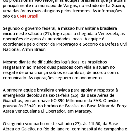
Os profissionais vão reforçar as equipes brasileiras que já atuam
principalmente no município de Vargas, no estado de La Guaira,
uma das áreas mais atingidas pelos tremores. As informações
são da
CNN Brasil.
Segundo o governo federal, a missão humanitária brasileira
iniciou neste sábado (27), logo após a chegada à Venezuela, as
operações de apoio às autoridades locais. A equipe é
coordenada pelo diretor de Preparação e Socorro da Defesa Civil
Nacional, Armin Braun.
Mesmo diante de dificuldades logísticas, os brasileiros
resgataram ao menos duas pessoas com vida e atuam no
resgate de uma criança sob os escombros, de acordo com o
comunicado. As operações seguem em andamento.
A primeira equipe brasileira enviada para apoiar a resposta à
emergência decolou na sexta-feira (26), da Base Aérea de
Guarulhos, em aeronave KC-390 Millennium da FAB. O avião
pousou às 23h40, no horário de Brasília, na Base Militar da Força
Aérea Venezuelana El Libertador, em Maracay.
O segundo voo partiu neste sábado (27), às 11h50, da Base
Aérea do Galeão, no Rio de Janeiro, com hospital de campanha e