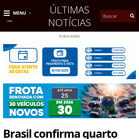
Ir
ÚLTIMAS
para
Pesquisar
MENU
o
NOTÍCIAS
conteúdo
PUBLICIDADE
Brasil confirma quarto