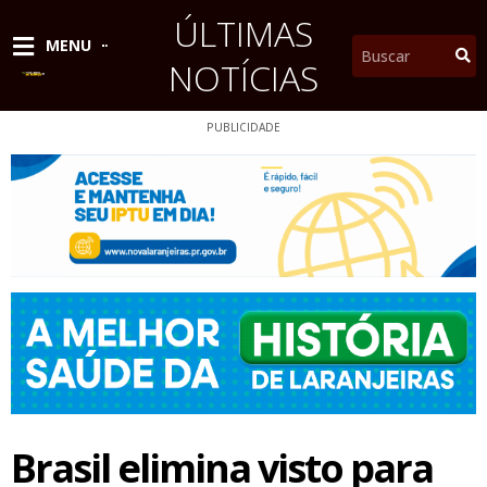
Ir
ÚLTIMAS
para
Pesquisar
MENU
o
NOTÍCIAS
conteúdo
PUBLICIDADE
Brasil elimina visto para