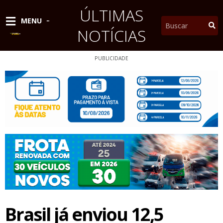
Ir
ÚLTIMAS
para
Pesquisar
MENU
o
NOTÍCIAS
conteúdo
PUBLICIDADE
Brasil já enviou 12,5