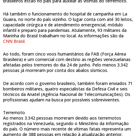
brasileiros estão no país para auxiliar as vítimas do terremoto.
Há também o funcionamento do hospital de campanha em La
Guaira, no norte do país vizinho. O lugar conta com até 30 leitos,
capacidade cirúrgica e de atendimento emergencial, módulo
infantil e preparo para pandemias. Atulamente, 93 militares da
Marinha do Brasil trabalham no local. As informações são da
CNN Brasil.
Ao todo, foram cinco voos humanitários da FAB (Força Aérea
Brasileira) e um comercial com destino as regiões venezuelanas
afetadas pelos tremores do dia 24 de junho. Pelo menos 3.342
pessoas já morreram por conta dos abalos sísmicos.
De acordo com o governo brasileiro, também foram enviados 71
bombeiros militares, quatro especialistas da Defesa Civil e seis
técnicos da Anatel (Agência Nacional de Telecomunicações). Os
profissionais ajudam na busca por possíveis sobreviventes.
Terremoto
Ao menos 3.342 pessoas morreram devido aos terremotos
registrados na Venezuela, segundo o Ministério da Informação
do país. O número mais recente de vítimas fatais representa um
aumento de 388 pessoas em relação à atualização anterior.