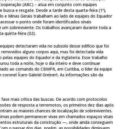
e Cooperação (ABC) – atua em conjunto com equipes
e busca e resgate. Desde a tarde desta quarta-feira (1º),
o e Minas Gerais trabalham ao lado de equipes do Equador
e acessar o ponto onde foram identificados sinais
e um sobrevivente. Os trabalhos avançaram durante toda a
 quinta-feira (02).
quipes detectaram vida no subsolo desse edifício que foi
m removidos alguns corpos aqui, mas foi detectada vida
 pelas equipes do Equador e da Inglaterra. Esse trabalho
ou toda a noite, hoje o dia inteiro e deve continuar
iado ao comando do CBMPR, em Curitiba, o líder da equipe
coronel Ícaro Gabriel Greinert. As informações são da
fase mais crítica das buscas. De acordo com protocolos
ssões de resposta a terremotos, os primeiros dez dias após
entram as maiores chances de localização de sobreviventes.
ítimas podem permanecer vivas em chamados espaços vitais
entos estruturais da construção —, onde ainda conseguem
 Com o passar dos dias, porém, as possibilidades diminuem