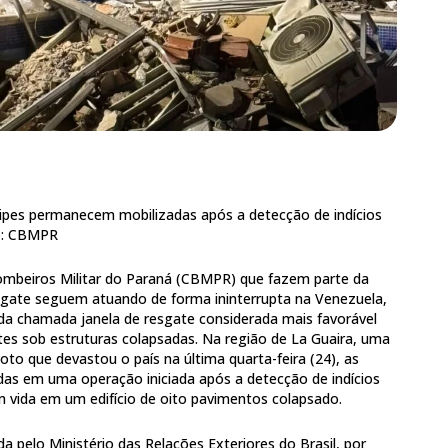
uipes permanecem mobilizadas após a detecção de indícios
o: CBMPR
ombeiros Militar do Paraná (CBMPR) que fazem parte da
resgate seguem atuando de forma ininterrupta na Venezuela,
da chamada janela de resgate considerada mais favorável
tes sob estruturas colapsadas. Na região de La Guaira, uma
oto que devastou o país na última quarta-feira (24), as
as em uma operação iniciada após a detecção de indícios
 vida em um edifício de oito pavimentos colapsado.
a pelo Ministério das Relações Exteriores do Brasil, por