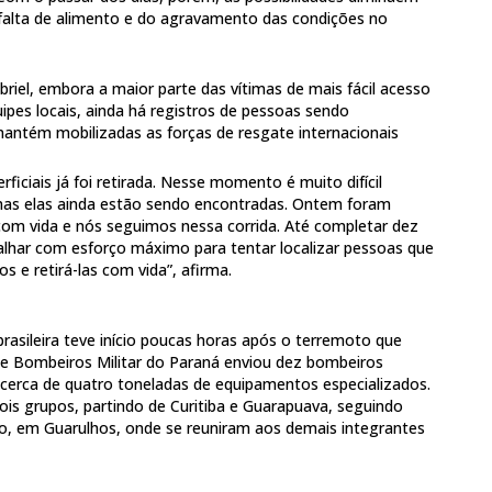
falta de alimento e do agravamento das condições no
riel, embora a maior parte das vítimas de mais fácil acesso
uipes locais, ainda há registros de pessoas sendo
antém mobilizadas as forças de resgate internacionais
rficiais já foi retirada. Nesse momento é muito difícil
mas elas ainda estão sendo encontradas. Ontem foram
 com vida e nós seguimos nessa corrida. Até completar dez
lhar com esforço máximo para tentar localizar pessoas que
 e retirá-las com vida”, afirma.
brasileira teve início poucas horas após o terremoto que
de Bombeiros Militar do Paraná enviou dez bombeiros
e cerca de quatro toneladas de equipamentos especializados.
is grupos, partindo de Curitiba e Guarapuava, seguindo
o, em Guarulhos, onde se reuniram aos demais integrantes