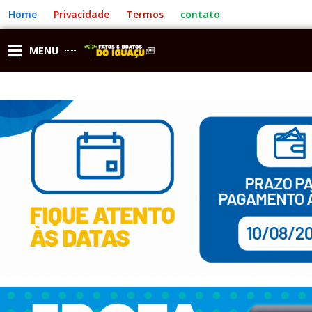
Ir
Home
Privacidade
Termos
contato
para
o
conteúdo
MENU