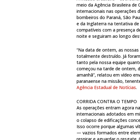
meio da Agência Brasileira d
internacionais nas operações d
bombeiros do Paraná, São Paul
e da Inglaterra na tentativa d
compatíveis com a presença d
noite e seguiram ao longo desta
“Na data de ontem, as nossas e
totalmente destruído. Já fora
tanto pela nossa equipe quanto
começou na tarde de ontem, dur
amanhã”, relatou em vídeo env
paranaense na missão, tenente-
Agência Estadual de Notícias
.
CORRIDA CONTRA O TEMPO
As operações entram agora na 
internacionais adotados em mi
o colapso de edificações conc
Isso ocorre porque algumas v
— vazios formados entre elem
respirar e aguardar o resgate.