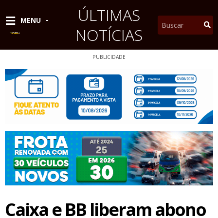
Ir
ÚLTIMAS
para
Pesquisar
MENU
o
NOTÍCIAS
conteúdo
PUBLICIDADE
Caixa e BB liberam abono