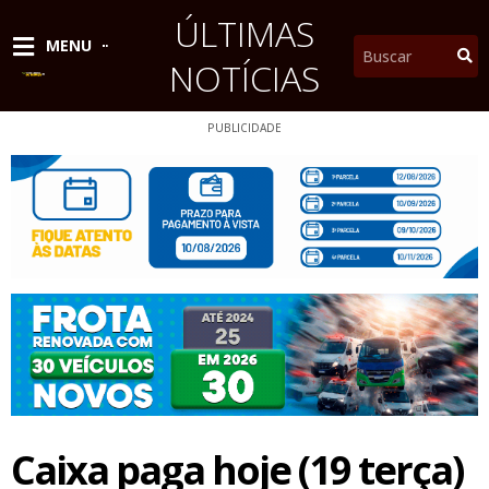
Ir
ÚLTIMAS
para
Pesquisar
MENU
o
NOTÍCIAS
conteúdo
PUBLICIDADE
Caixa paga hoje (19 terça)