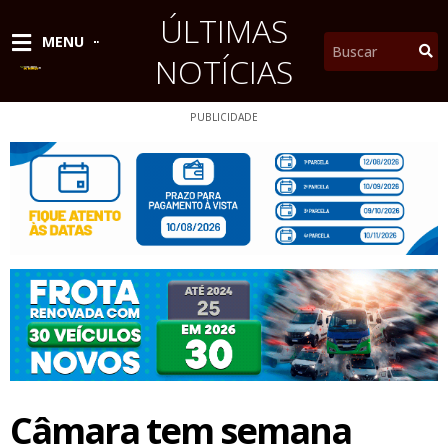
Ir
ÚLTIMAS
para
Pesquisar
MENU
o
NOTÍCIAS
conteúdo
PUBLICIDADE
Câmara tem semana