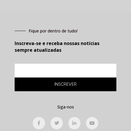
Fique por dentro de tudo!
Inscreva-se e receba nossas notícias
sempre atualizadas
E-
mail
INSCREVER
Siga-nos
F
T
L
Y
a
w
i
o
c
i
n
u