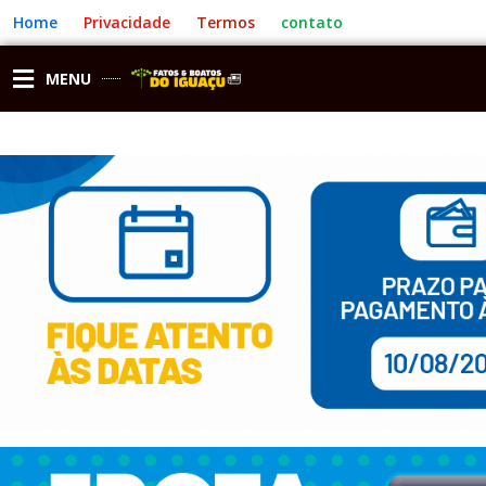
Ir
Home
Privacidade
Termos
contato
para
o
conteúdo
MENU