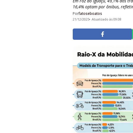
Em Foz do Iguaçu, 49,1% dos tr
16,4% optam por ônibus, refletin
Por
fatoseboatos
21/12/2025
Atualizado às 09:08