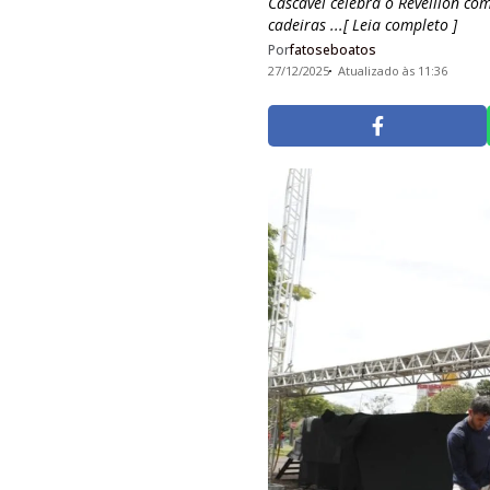
Cascavel celebra o Réveillon com
cadeiras ...[ Leia completo ]
Por
fatoseboatos
27/12/2025
Atualizado às 11:36