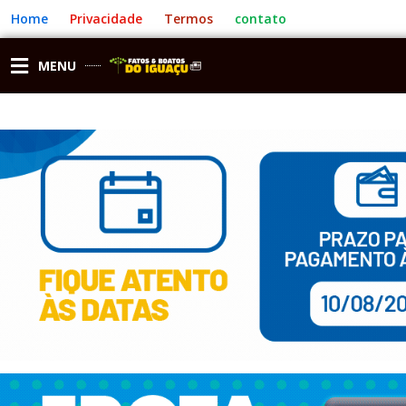
Ir
Home
Privacidade
Termos
contato
para
o
conteúdo
MENU