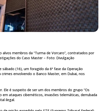
 alvos membros da “Turma de Vorcaro”, contratados por
vestigações do Caso Master –
Foto: Divulgação
te sábado (16), um foragido da 6ª fase da Operação
a crimes envolvendo o Banco Master, em Dubai, nos
er. Ele é suspeito de ser um dos membros do grupo “Os
do em ataques cibernéticos, invasões telemáticas, derrubada
al ilegal.
o de prisão expedido pelo STF (Supremo Tribunal Federal),