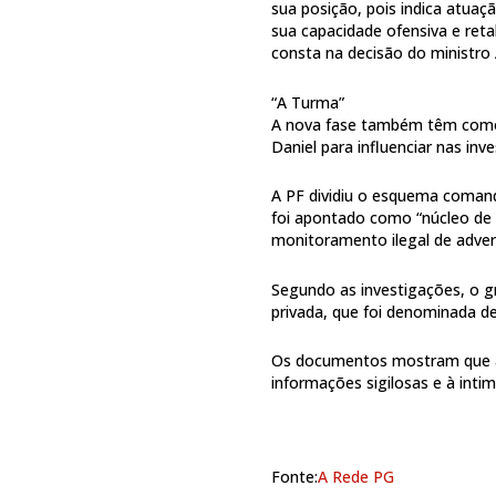
sua posição, pois indica atua
sua capacidade ofensiva e retal
consta na decisão do ministr
“A Turma”
A nova fase também têm como
Daniel para influenciar nas in
A PF dividiu o esquema coman
foi apontado como “núcleo de i
monitoramento ilegal de advers
Segundo as investigações, o gr
privada, que foi denominada d
Os documentos mostram que a 
informações sigilosas e à inti
Fonte:
A Rede PG