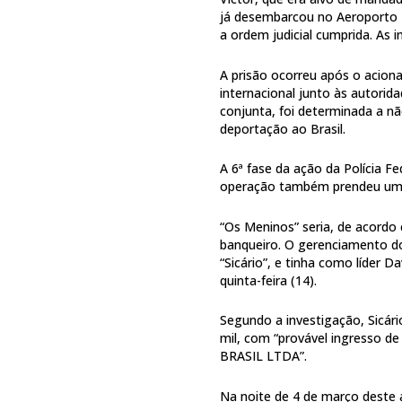
já desembarcou no Aeroporto I
a ordem judicial cumprida. As
A prisão ocorreu após o acion
internacional junto às autorid
conjunta, foi determinada a n
deportação ao Brasil.
A 6ª fase da ação da Polícia F
operação também prendeu um 
“Os Meninos” seria, de acordo 
banqueiro. O gerenciamento do
“Sicário”, e tinha como líder 
quinta-feira (14).
Segundo a investigação, Sicá
mil, com “provável ingresso 
BRASIL LTDA”.
Na noite de 4 de março deste 