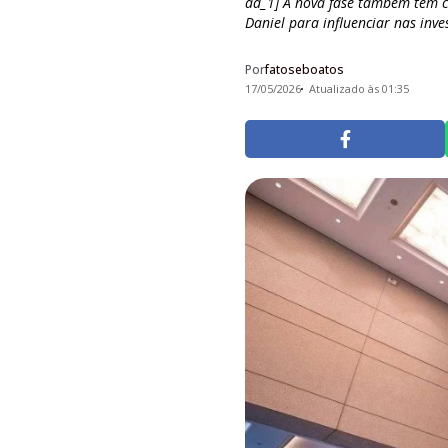
ad_1] A nova fase também têm 
Daniel para influenciar nas inve
Por
fatoseboatos
17/05/2026
Atualizado às 01:35