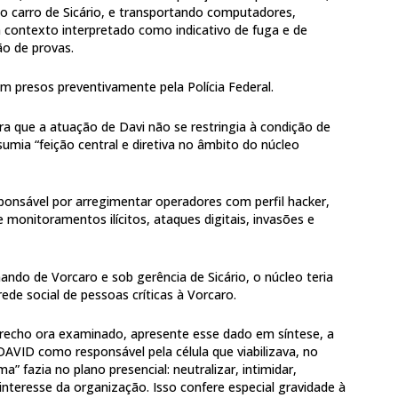
o o carro de Sicário, e transportando computadores,
 contexto interpretado como indicativo de fuga e de
ão de provas.
am presos preventivamente pela Polícia Federal.
ra que a atuação de Davi não se restringia à condição de
sumia “feição central e diretiva no âmbito do núcleo
sponsável por arregimentar operadores com perfil hacker,
monitoramentos ilícitos, ataques digitais, invasões e
ndo de Vorcaro e sob gerência de Sicário, o núcleo teria
ede social de pessoas críticas à Vorcaro.
recho ora examinado, apresente esse dado em síntese, a
DAVID como responsável pela célula que viabilizava, no
ma” fazia no plano presencial: neutralizar, intimidar,
 interesse da organização. Isso confere especial gravidade à