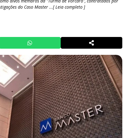
como alvos membros da “Turma de Vorcaro”, contratados por
stigações do Caso Master ...[ Leia completo ]