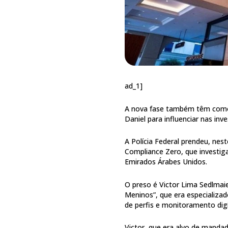
ad_1]
A nova fase também têm como
Daniel para influenciar nas in
A Polícia Federal prendeu, nes
Compliance Zero, que investig
Emirados Árabes Unidos.
O preso é Victor Lima Sedlmai
Meninos”, que era especializa
de perfis e monitoramento digit
Victor, que era alvo de mandad