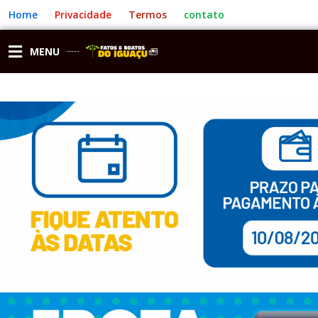
Ir
Home
Privacidade
Termos
contato
para
o
conteúdo
MENU