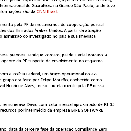
nternacional de Guarulhos, na Grande São Paulo, onde teve
 informações são da
CNN Brasil.
amento pela PF de mecanismos de cooperação policial
ades dos Emirados Árabes Unidos. A partir da atuação
ão admissão do investigado no país e sua imediata
ederal prendeu Henrique Vorcaro, pai de Daniel Vorcaro. A
agente da PF suspeito de envolvimento no esquema.
com a Polícia Federal, um braço operacional do ex-
 grupo era feito por Felipe Mourão, conhecido como
David Henrique Alves, preso cautelarmente pela PF nessa
rio remunerava David com valor mensal aproximado de R$ 35
de recursos por intermédio da empresa BIPE SOFTWARE
ano, data da terceira fase da operação Compliance Zero,