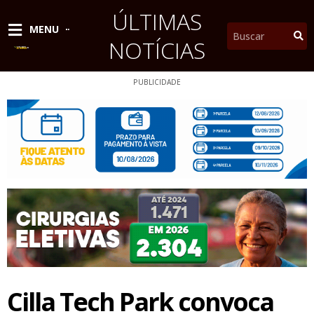
Ir
ÚLTIMAS
para
Pesquisar
MENU
o
NOTÍCIAS
conteúdo
PUBLICIDADE
Cilla Tech Park convoca