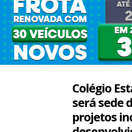
Colégio Es
será sede d
projetos i
desenvolvi