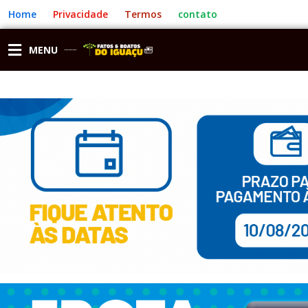
Ir
Home
Privacidade
Termos
contato
para
o
conteúdo
MENU