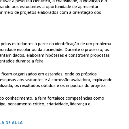
ivar a pesquisa científica, a criatividade, a inovação e o
ando aos estudantes a oportunidade de apresentar
por meio de projetos elaborados com a orientação dos
 pelos estudantes a partir da identificação de um problema
unidade escolar ou da sociedade. Durante o processo, os
evantam dados, elaboram hipóteses e constroem propostas
ntados durante a feira.
s ficam organizados em estandes, onde os próprios
squisas aos visitantes e à comissão avaliadora, explicando
ilizada, os resultados obtidos e os impactos do projeto.
do conhecimento, a feira fortalece competências como
e, pensamento crítico, criatividade, liderança e
LA DE AULA