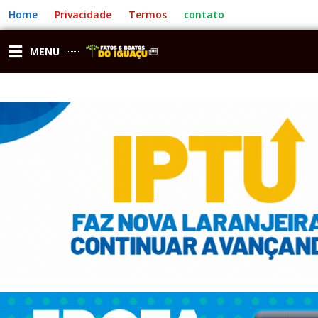
Ir
Home
Privacidade
Termos
contato
para
o
conteúdo
MENU