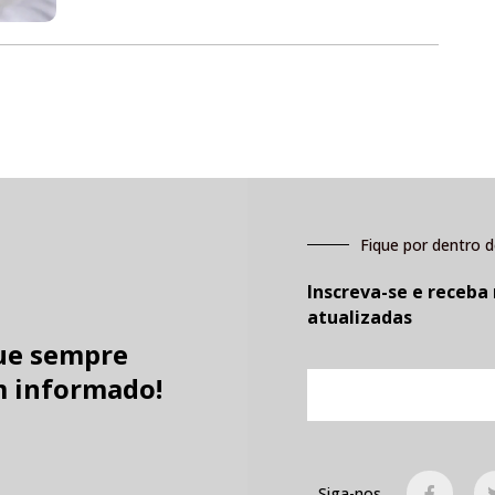
Fique por dentro d
Inscreva-se e receba
atualizadas
ue sempre
E-
 informado!
mail
F
Siga-nos