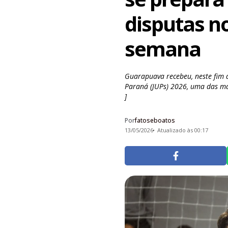
disputas n
semana
Guarapuava recebeu, neste fim d
Paraná (JUPs) 2026, uma das ma
]
Por
fatoseboatos
13/05/2026
Atualizado às 00:17