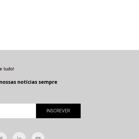
e tudo!
 nossas notícias sempre
INSCREVER
T
L
Y