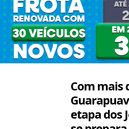
Com mais d
Guarapuava
etapa dos J
se prepara