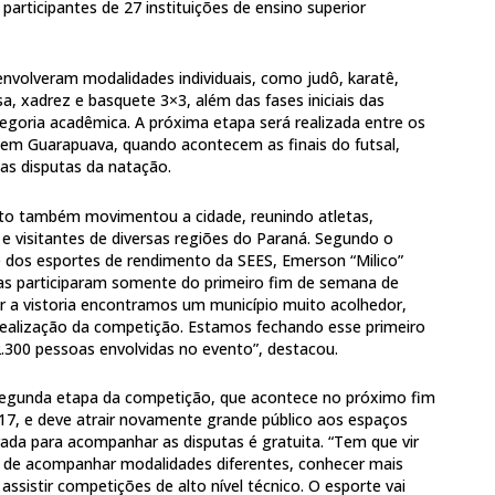
participantes de 27 instituições de ensino superior
envolveram modalidades individuais, como judô, karatê,
a, xadrez e basquete 3×3, além das fases iniciais das
egoria acadêmica. A próxima etapa será realizada entre os
em Guarapuava, quando acontecem as finais do futsal,
 as disputas da natação.
to também movimentou a cidade, reunindo atletas,
 e visitantes de diversas regiões do Paraná. Segundo o
 dos esportes de rendimento da SEES, Emerson “Milico”
oas participaram somente do primeiro fim de semana de
r a vistoria encontramos um município muito acolhedor,
realização da competição. Estamos fechando esse primeiro
.300 pessoas envolvidas no evento”, destacou.
 segunda etapa da competição, que acontece no próximo fim
 17, e deve atrair novamente grande público aos espaços
rada para acompanhar as disputas é gratuita. “Tem que vir
e de acompanhar modalidades diferentes, conhecer mais
 assistir competições de alto nível técnico. O esporte vai