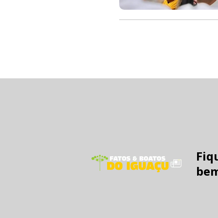
Fiq
bem