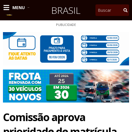
Ir
BRASIL
Pesquisar
MENU
para
o
conteúdo
PUBLICIDADE
Comissão aprova
prioridade de matrícula