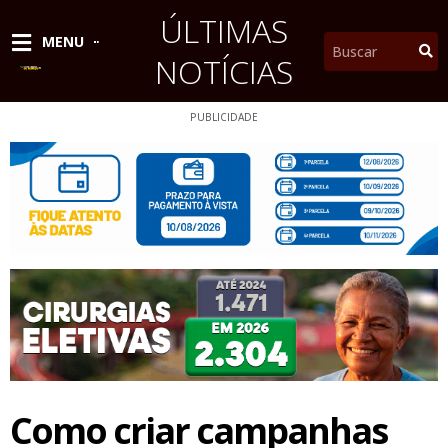
Ir
ÚLTIMAS
para
Pesquisar
MENU
o
NOTÍCIAS
conteúdo
PUBLICIDADE
Como criar campanhas