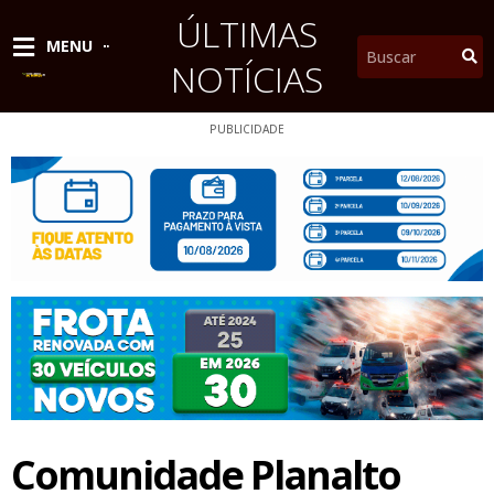
Ir
ÚLTIMAS
para
Pesquisar
MENU
o
NOTÍCIAS
conteúdo
PUBLICIDADE
Comunidade Planalto