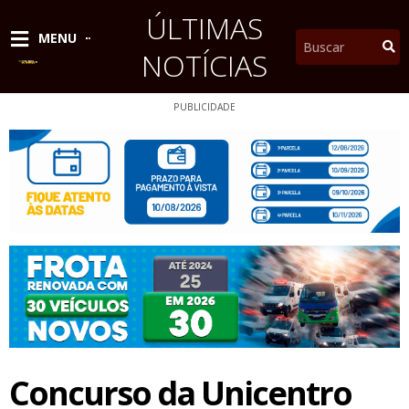
Ir
ÚLTIMAS
para
Pesquisar
MENU
o
NOTÍCIAS
conteúdo
PUBLICIDADE
Concurso da Unicentro