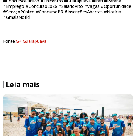
#ConcursoPúblico #Unicentro #Guarapuava #Irati #Paraná
#Emprego #Concurso2026 #SalárioAlto #Vagas #Oportunidade
#ServiçoPúblico #ConcursoPR #InscriçõesAbertas #Notícia
#GmaisNotici
Fonte:
G+ Guarapuava
Leia mais