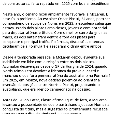
de construtores, feito repetido em 2025 com boa antecedência.
Neste ano, o cenário ficou amplamente favorável à McLaren. E
esse foi o problema. Ao escolher Oscar Piastri, 24 anos, para ser
companheiro de equipe de Norris em 2023, a escuderia sabia que
estava unindo dois pilotos ambiciosos, jovens e com potencial
para disputar vitórias e títulos. Com o melhor carro do grid nas
mãos, os dois batalharam dentro e fora das pistas para
conquistar o principal troféu. Polêmicas, discussões e teorias
circularam pela Fórmula 1 e azedaram o clima entre ambos
Desde a temporada passada, a McLaren deixou evidente sua
inabilidade em lidar com a relação entre os dois pilotos.
Acumulou desavenças desde o GP da Hungria de 2024, quando
Norris teimou em devolver a liderança da prova a Piastri e
manchou o que foi a primeira vitória do australiano na Fórmula 1.
Em 2025, em Monza, nova decisão polêmica ao orientar a
inversão de posições entre Norris e Piastri, prejudicando o
australiano, que era líder do campeonato na ocasião.
Antes do GP do Catar, Piastri afirmou que, de fato, a McLaren
levantou a possibilidade de que o australiano ajudasse Norris na
conquista do título, mas a sugestão foi prontamente recusada,
uma vez que a disputa ainda estava em aberto.