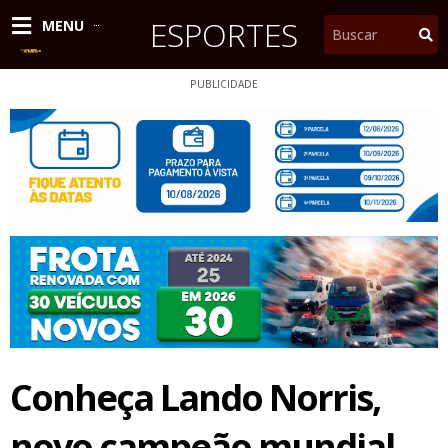
Ir
ESPORTES
Pesquisar
MENU
para
o
conteúdo
PUBLICIDADE
Conheça Lando Norris,
novo campeão mundial