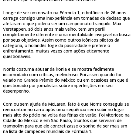
Longe de ser um novato na Fórmula 1, o britânico de 26 anos
carrega consigo uma inexperiência em tomadas de decisão que
afetaram o que poderia ser um campeonato tranquilo. Max
Verstappen, só dois anos mais velho, tem um perfil
completamente diferente e uma mentalidade invejável na busca
por seus objetivos. Assim como outros icônicos pilotos da
categoria, o holandês foge da passividade e prefere o
enfrentamento, muitas vezes com ações eticamente
questionáveis.
Norris costuma abusar da ironia e se mostra facilmente
incomodado com críticas, melindroso. Foi assim quando foi
vaiado no Grande Prêmio do México ou em ocasiões em que é
questionado por jornalistas sobre imperfeições em seu
desempenho.
Com ou sem ajuda da McLaren, fato é que Norris conseguiu se
reencontrar no carro após uma sequência sem subir no lugar
mais alto do pódio na volta das férias de verão. Foi vitorioso na
Cidade do México e em São Paulo, triunfos que serviram de
trampolim para que ele concretizasse o sonho de ser mais um
na lista de campeões mundiais de Fórmula 1.