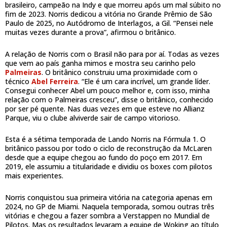
brasileiro, campeão na Indy e que morreu após um mal súbito no
fim de 2023. Norris dedicou a vitória no Grande Prêmio de São
Paulo de 2025, no Autódromo de Interlagos, a Gil. “Pensei nele
muitas vezes durante a prova”, afirmou o britânico.
A relação de Norris com o Brasil não para por aí. Todas as vezes
que vem ao país ganha mimos e mostra seu carinho pelo
Palmeiras
. O britânico construiu uma proximidade com o
técnico
Abel Ferreira
. “Ele é um cara incrível, um grande líder.
Consegui conhecer Abel um pouco melhor e, com isso, minha
relação com o Palmeiras cresceu”, disse o britânico, conhecido
por ser pé quente. Nas duas vezes em que esteve no Allianz
Parque, viu o clube alviverde sair de campo vitorioso.
Esta é a sétima temporada de Lando Norris na Fórmula 1. O
britânico passou por todo o ciclo de reconstrução da McLaren
desde que a equipe chegou ao fundo do poço em 2017. Em
2019, ele assumiu a titularidade e dividiu os boxes com pilotos
mais experientes.
Norris conquistou sua primeira vitória na categoria apenas em
2024, no GP de Miami. Naquela temporada, somou outras três
vitórias e chegou a fazer sombra a Verstappen no Mundial de
Pilotos. Mas os resultados levaram a equipe de Woking ao título