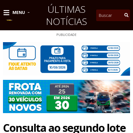
Ir
ÚLTIMAS
para
Pesquisar
MENU
o
NOTÍCIAS
conteúdo
PUBLICIDADE
Consulta ao segundo lote