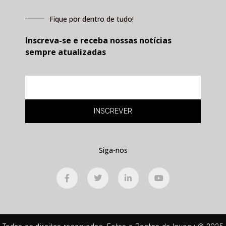
Fique por dentro de tudo!
Inscreva-se e receba nossas notícias
sempre atualizadas
E-
mail
INSCREVER
Siga-nos
F
T
L
Y
a
w
i
o
c
i
n
u
e
t
k
t
b
t
e
u
o
e
d
b
o
r
i
e