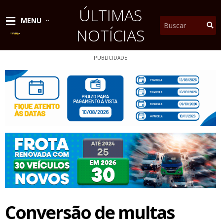
Ir
ÚLTIMAS
para
Pesquisar
MENU
o
NOTÍCIAS
conteúdo
PUBLICIDADE
Conversão de multas