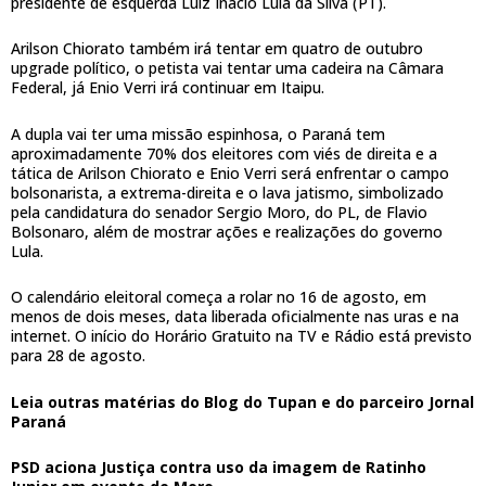
presidente de esquerda Luiz Inácio Lula da Silva (PT).
Arilson Chiorato também irá tentar em quatro de outubro
upgrade político, o petista vai tentar uma cadeira na Câmara
Federal, já Enio Verri irá continuar em Itaipu.
A dupla vai ter uma missão espinhosa, o Paraná tem
aproximadamente 70% dos eleitores com viés de direita e a
tática de Arilson Chiorato e Enio Verri será enfrentar o campo
bolsonarista, a extrema-direita e o lava jatismo, simbolizado
pela candidatura do senador Sergio Moro, do PL, de Flavio
Bolsonaro, além de mostrar ações e realizações do governo
Lula.
O calendário eleitoral começa a rolar no 16 de agosto, em
menos de dois meses, data liberada oficialmente nas uras e na
internet. O início do Horário Gratuito na TV e Rádio está previsto
para 28 de agosto.
Leia outras matérias do Blog do Tupan e do parceiro Jornal
Paraná
PSD aciona Justiça contra uso da imagem de Ratinho