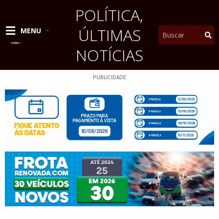
Ir
POLÍTICA
,
para
o
ÚLTIMAS
Pesquisar
MENU
conteúdo
NOTÍCIAS
PUBLICIDADE