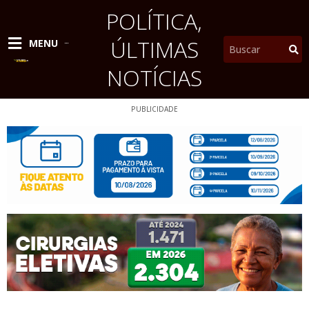
Ir
POLÍTICA
,
para
o
ÚLTIMAS
Pesquisar
MENU
conteúdo
NOTÍCIAS
PUBLICIDADE