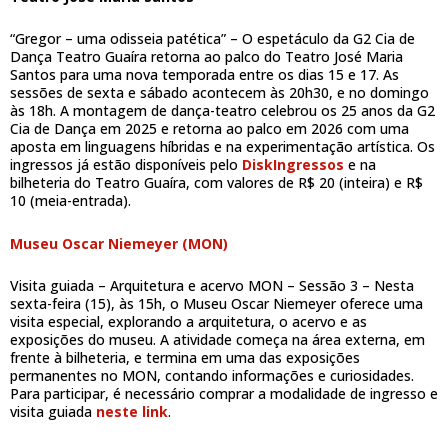
“Gregor – uma odisseia patética” – O espetáculo da G2 Cia de
Dança Teatro Guaíra retorna ao palco do Teatro José Maria
Santos para uma nova temporada entre os dias 15 e 17. As
sessões de sexta e sábado acontecem às 20h30, e no domingo
às 18h. A montagem de dança-teatro celebrou os 25 anos da G2
Cia de Dança em 2025 e retorna ao palco em 2026 com uma
aposta em linguagens híbridas e na experimentação artística. Os
ingressos já estão disponíveis pelo
DiskIngressos
e na
bilheteria do Teatro Guaíra, com valores de R$ 20 (inteira) e R$
10 (meia-entrada).
Museu Oscar Niemeyer (MON)
Visita guiada – Arquitetura e acervo MON – Sessão 3 – Nesta
sexta-feira (15), às 15h, o Museu Oscar Niemeyer oferece uma
visita especial, explorando a arquitetura, o acervo e as
exposições do museu. A atividade começa na área externa, em
frente à bilheteria, e termina em uma das exposições
permanentes no MON, contando informações e curiosidades.
Para participar, é necessário comprar a modalidade de ingresso e
visita guiada
neste link
.