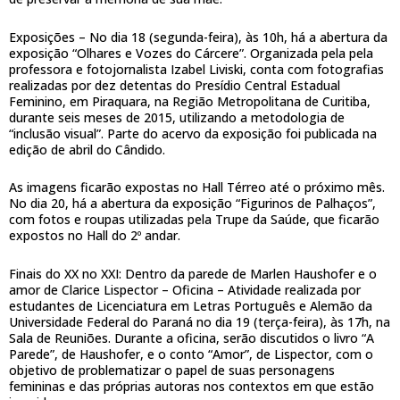
Exposições – No dia 18 (segunda-feira), às 10h, há a abertura da
exposição “Olhares e Vozes do Cárcere”. Organizada pela pela
professora e fotojornalista Izabel Liviski, conta com fotografias
realizadas por dez detentas do Presídio Central Estadual
Feminino, em Piraquara, na Região Metropolitana de Curitiba,
durante seis meses de 2015, utilizando a metodologia de
“inclusão visual”. Parte do acervo da exposição foi publicada na
edição de abril do Cândido.
As imagens ficarão expostas no Hall Térreo até o próximo mês.
No dia 20, há a abertura da exposição “Figurinos de Palhaços”,
com fotos e roupas utilizadas pela Trupe da Saúde, que ficarão
expostos no Hall do 2º andar.
Finais do XX no XXI: Dentro da parede de Marlen Haushofer e o
amor de Clarice Lispector – Oficina – Atividade realizada por
estudantes de Licenciatura em Letras Português e Alemão da
Universidade Federal do Paraná no dia 19 (terça-feira), às 17h, na
Sala de Reuniões. Durante a oficina, serão discutidos o livro “A
Parede”, de Haushofer, e o conto “Amor”, de Lispector, com o
objetivo de problematizar o papel de suas personagens
femininas e das próprias autoras nos contextos em que estão