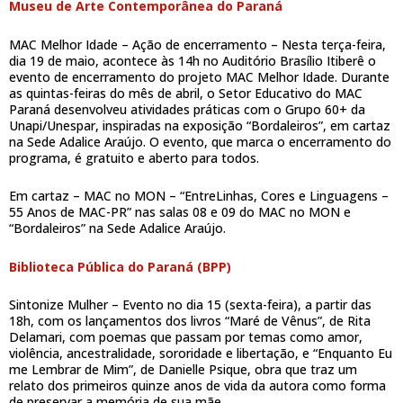
Museu de Arte Contemporânea do Paraná
MAC Melhor Idade – Ação de encerramento – Nesta terça-feira,
dia 19 de maio, acontece às 14h no Auditório Brasílio Itiberê o
evento de encerramento do projeto MAC Melhor Idade. Durante
as quintas-feiras do mês de abril, o Setor Educativo do MAC
Paraná desenvolveu atividades práticas com o Grupo 60+ da
Unapi/Unespar, inspiradas na exposição “Bordaleiros”, em cartaz
na Sede Adalice Araújo. O evento, que marca o encerramento do
programa, é gratuito e aberto para todos.
Em cartaz – MAC no MON – “EntreLinhas, Cores e Linguagens –
55 Anos de MAC-PR” nas salas 08 e 09 do MAC no MON e
“Bordaleiros” na Sede Adalice Araújo.
Biblioteca Pública do Paraná (BPP)
Sintonize Mulher – Evento no dia 15 (sexta-feira), a partir das
18h, com os lançamentos dos livros “Maré de Vênus”, de Rita
Delamari, com poemas que passam por temas como amor,
violência, ancestralidade, sororidade e libertação, e “Enquanto Eu
me Lembrar de Mim”, de Danielle Psique, obra que traz um
relato dos primeiros quinze anos de vida da autora como forma
de preservar a memória de sua mãe.