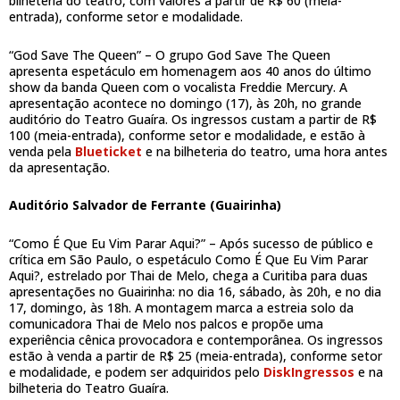
bilheteria do teatro, com valores a partir de R$ 60 (meia-
entrada), conforme setor e modalidade.
“God Save The Queen” – O grupo God Save The Queen
apresenta espetáculo em homenagem aos 40 anos do último
show da banda Queen com o vocalista Freddie Mercury. A
apresentação acontece no domingo (17), às 20h, no grande
auditório do Teatro Guaíra. Os ingressos custam a partir de R$
100 (meia-entrada), conforme setor e modalidade, e estão à
venda pela
Blueticket
e na bilheteria do teatro, uma hora antes
da apresentação.
Auditório Salvador de Ferrante (Guairinha)
“Como É Que Eu Vim Parar Aqui?” – Após sucesso de público e
crítica em São Paulo, o espetáculo Como É Que Eu Vim Parar
Aqui?, estrelado por Thai de Melo, chega a Curitiba para duas
apresentações no Guairinha: no dia 16, sábado, às 20h, e no dia
17, domingo, às 18h. A montagem marca a estreia solo da
comunicadora Thai de Melo nos palcos e propõe uma
experiência cênica provocadora e contemporânea. Os ingressos
estão à venda a partir de R$ 25 (meia-entrada), conforme setor
e modalidade, e podem ser adquiridos pelo
DiskIngressos
e na
bilheteria do Teatro Guaíra.