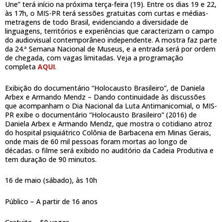
Une” terá início na próxima terça-feira (19). Entre os dias 19 e 22,
às 17h, o MIS-PR terá sessões gratuitas com curtas e médias-
metragens de todo Brasil, evidenciando a diversidade de
linguagens, territórios e experiências que caracterizam o campo
do audiovisual contemporâneo independente. A mostra faz parte
da 24.ª Semana Nacional de Museus, e a entrada será por ordem
de chegada, com vagas limitadas. Veja a programação
completa
AQUI
.
Exibição do documentário “Holocausto Brasileiro”, de Daniela
Arbex e Armando Mendz – Dando continuidade às discussões
que acompanham o Dia Nacional da Luta Antimanicomial, o MIS-
PR exibe o documentário “Holocausto Brasileiro” (2016) de
Daniela Arbex e Armando Mendz, que mostra o cotidiano atroz
do hospital psiquiátrico Colônia de Barbacena em Minas Gerais,
onde mais de 60 mil pessoas foram mortas ao longo de
décadas. o filme será exibido no auditório da Cadeia Produtiva e
tem duração de 90 minutos.
16 de maio (sábado), às 10h
Público – A partir de 16 anos