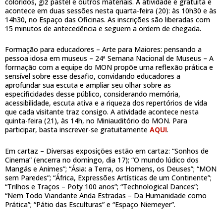
coloridos, giz pastel e outros materiais. A atividade é gratuita e
acontece em duas sessões nesta quarta-feira (20): às 10h30 e às
14h30, no Espaço das Oficinas. As inscrições são liberadas com
15 minutos de antecedência e seguem a ordem de chegada.
Formação para educadores – Arte para Maiores: pensando a
pessoa idosa em museus – 24ª Semana Nacional de Museus – A
formação com a equipe do MON propõe uma reflexão prática e
sensível sobre esse desafio, convidando educadores a
aprofundar sua escuta e ampliar seu olhar sobre as
especificidades desse público, considerando memória,
acessibilidade, escuta ativa e a riqueza dos repertórios de vida
que cada visitante traz consigo. A atividade acontece nesta
quinta-feira (21), às 14h, no Miniauditório do MON. Para
participar, basta inscrever-se gratuitamente
AQUI
.
Em cartaz – Diversas exposições estão em cartaz: “Sonhos de
Cinema” (encerra no domingo, dia 17); “O mundo lúdico dos
Mangás e Animes”; “Ásia: a Terra, os Homens, os Deuses”; “MON
sem Paredes”; “África, Expressões Artísticas de um Continente”;
“Trilhos e Traços – Poty 100 anos”; “Technological Dances”;
“Nem Todo Viandante Anda Estradas – Da Humanidade como
Prática”; “Pátio das Esculturas” e “Espaço Niemeyer”.