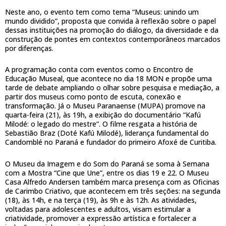
Neste ano, o evento tem como tema “Museus: unindo um
mundo dividido”, proposta que convida à reflexão sobre o papel
dessas instituições na promoção do diálogo, da diversidade e da
construção de pontes em contextos contemporâneos marcados
por diferenças.
A programação conta com eventos como o Encontro de
Educação Museal, que acontece no dia 18 MON e propõe uma
tarde de debate ampliando o olhar sobre pesquisa e mediação, a
partir dos museus como ponto de escuta, conexão e
transformação. Já o Museu Paranaense (MUPA) promove na
quarta-feira (21), às 19h, a exibição do documentário “Kafú
Milodé: o legado do mestre”. O filme resgata a história de
Sebastião Braz (Doté Kafú Milodé), liderança fundamental do
Candomblé no Paraná e fundador do primeiro Afoxé de Curitiba.
O Museu da Imagem e do Som do Paraná se soma à Semana
com a Mostra “Cine que Une”, entre os dias 19 e 22. O Museu
Casa Alfredo Andersen também marca presença com as Oficinas
de Carimbo Criativo, que acontecem em três seções: na segunda
(18), às 14h, e na terça (19), às 9h e às 12h. As atividades,
voltadas para adolescentes e adultos, visam estimular a
criatividade, promover a expressão artística e fortalecer a