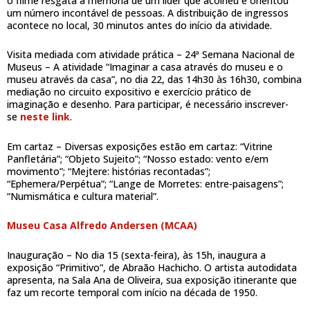
o filme resgata a memória de um líder que acolheu e orientou
um número incontável de pessoas. A distribuição de ingressos
acontece no local, 30 minutos antes do início da atividade.
Visita mediada com atividade prática – 24ª Semana Nacional de
Museus – A atividade “Imaginar a casa através do museu e o
museu através da casa”, no dia 22, das 14h30 às 16h30, combina
mediação no circuito expositivo e exercício prático de
imaginação e desenho. Para participar, é necessário inscrever-
se
neste link
.
Em cartaz – Diversas exposições estão em cartaz: “Vitrine
Panfletária”; “Objeto Sujeito”; “Nosso estado: vento e/em
movimento”; “Mejtere: histórias recontadas”;
“Ephemera/Perpétua”; “Lange de Morretes: entre-paisagens”;
“Numismática e cultura material”.
Museu Casa Alfredo Andersen (MCAA)
Inauguração – No dia 15 (sexta-feira), às 15h, inaugura a
exposição “Primitivo”, de Abraão Hachicho. O artista autodidata
apresenta, na Sala Ana de Oliveira, sua exposição itinerante que
faz um recorte temporal com início na década de 1950.