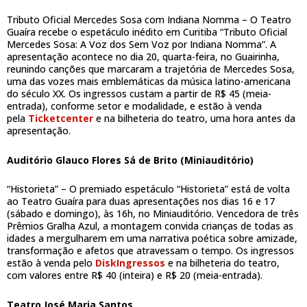
Tributo Oficial Mercedes Sosa com Indiana Nomma – O Teatro
Guaíra recebe o espetáculo inédito em Curitiba “Tributo Oficial
Mercedes Sosa: A Voz dos Sem Voz por Indiana Nomma”. A
apresentação acontece no dia 20, quarta-feira, no Guairinha,
reunindo canções que marcaram a trajetória de Mercedes Sosa,
uma das vozes mais emblemáticas da música latino-americana
do século XX. Os ingressos custam a partir de R$ 45 (meia-
entrada), conforme setor e modalidade, e estão à venda
pela
Ticketcenter
e na bilheteria do teatro, uma hora antes da
apresentação.
Auditório Glauco Flores Sá de Brito (Miniauditório)
“Historieta” – O premiado espetáculo “Historieta” está de volta
ao Teatro Guaíra para duas apresentações nos dias 16 e 17
(sábado e domingo), às 16h, no Miniauditório. Vencedora de três
Prêmios Gralha Azul, a montagem convida crianças de todas as
idades a mergulharem em uma narrativa poética sobre amizade,
transformação e afetos que atravessam o tempo. Os ingressos
estão à venda pelo
DiskIngressos
e na bilheteria do teatro,
com valores entre R$ 40 (inteira) e R$ 20 (meia-entrada).
Teatro José Maria Santos