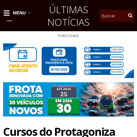
Ir
ÚLTIMAS
para
Pesquisar
MENU
o
NOTÍCIAS
conteúdo
PUBLICIDADE
Cursos do Protagoniza