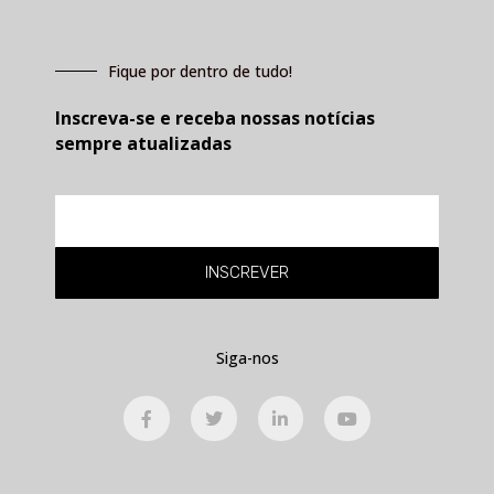
Fique por dentro de tudo!
Inscreva-se e receba nossas notícias
sempre atualizadas
E-
mail
INSCREVER
Siga-nos
F
T
L
Y
a
w
i
o
c
i
n
u
e
t
k
t
b
t
e
u
o
e
d
b