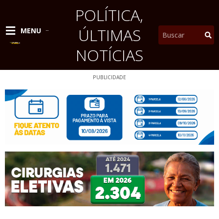
Ir
POLÍTICA
,
para
o
ÚLTIMAS
Pesquisar
MENU
conteúdo
NOTÍCIAS
PUBLICIDADE