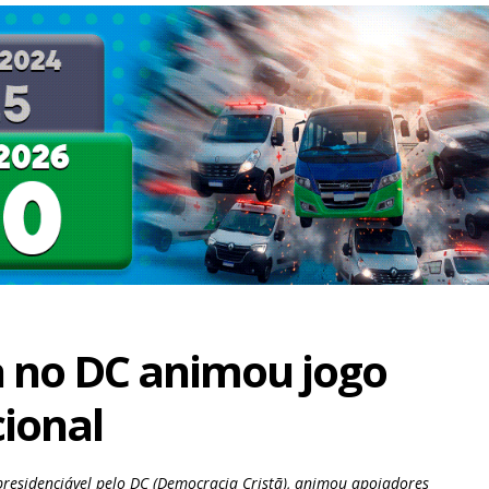
a no DC animou jogo
cional
presidenciável pelo DC (Democracia Cristã), animou apoiadores