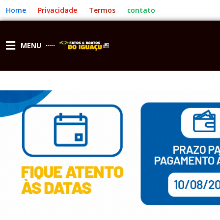
Ir
Home
Privacidade
Termos
contato
para
o
conteúdo
MENU