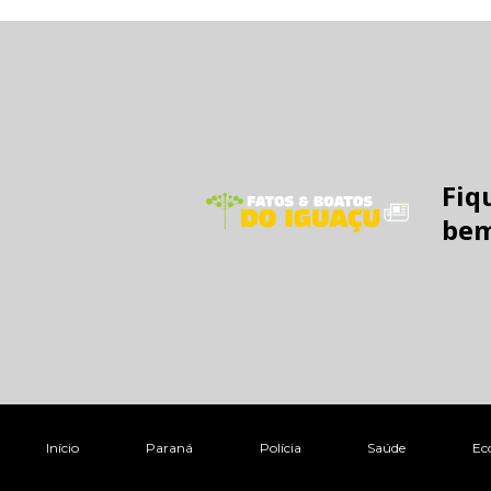
Fiq
bem
Início
Paraná
Polícia
Saúde
Ec