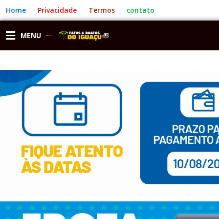
Ir
Home
Privacidade
Termos
contato
para
o
conteúdo
MENU