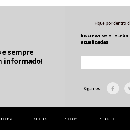
Fique por dentro d
Inscreva-se e receba
atualizadas
ue sempre
E-
 informado!
mail
F
Siga-nos
a
c
e
b
o
o
k
onomia
Destaques
Economia
Educação
-
f