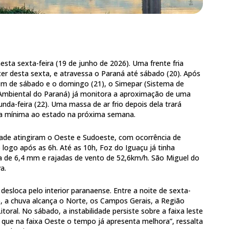
sta sexta-feira (19 de junho de 2026). Uma frente fria
r desta sexta, e atravessa o Paraná até sábado (20). Após
im de sábado e o domingo (21), o Simepar (Sistema de
mbiental do Paraná) já monitora a aproximação de uma
gunda-feira (22). Uma massa de ar frio depois dela trará
a mínima ao estado na próxima semana.
idade atingiram o Oeste e Sudoeste, com ocorrência de
o logo após as 6h. Até as 10h, Foz do Iguaçu já tinha
 de 6,4 mm e rajadas de vento de 52,6km/h. São Miguel do
va.
 desloca pelo interior paranaense. Entre a noite de sexta-
, a chuva alcança o Norte, os Campos Gerais, a Região
itoral. No sábado, a instabilidade persiste sobre a faixa leste
que na faixa Oeste o tempo já apresenta melhora”, ressalta