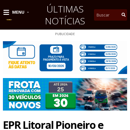
Ir
ÚLTIMAS
para
Pesquisar
MENU
o
NOTÍCIAS
conteúdo
PUBLICIDADE
EPR Litoral Pioneiro e