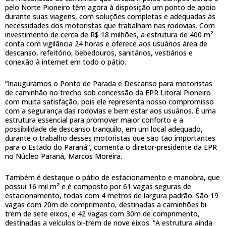
pelo Norte Pioneiro têm agora à disposição um ponto de apoio
durante suas viagens, com soluções completas e adequadas às
necessidades dos motoristas que trabalham nas rodovias. Com
investimento de cerca de R$ 18 milhões, a estrutura de 400 m²
conta com vigilância 24 horas e oferece aos usuários área de
descanso, refeitório, bebedouros, sanitários, vestiários e
conexão à internet em todo o pátio.
“Inauguramos o Ponto de Parada e Descanso para motoristas
de caminhão no trecho sob concessão da EPR Litoral Pioneiro
com muita satisfação, pois ele representa nosso compromisso
com a segurança das rodovias e bem estar aos usuários. É uma
estrutura essencial para promover maior conforto e a
possibilidade de descanso tranquilo, em um local adequado,
durante o trabalho desses motoristas que são tão importantes
para o Estado do Paraná”, comenta o diretor-presidente da EPR
no Núcleo Paraná, Marcos Moreira.
Também é destaque o pátio de estacionamento e manobra, que
possui 16 mil m² e é composto por 61 vagas seguras de
estacionamento, todas com 4 metros de largura padrão. São 19
vagas com 20m de comprimento, destinadas a caminhões bi-
trem de sete eixos, e 42 vagas com 30m de comprimento,
destinadas a veículos bi-trem de nove eixos. “A estrutura ainda