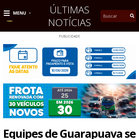
Ir
ÚLTIMAS
para
Pesquisar
MENU
o
NOTÍCIAS
conteúdo
PUBLICIDADE
Equipes de Guarapuava se