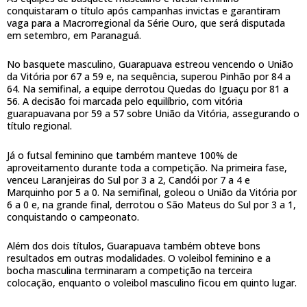
conquistaram o título após campanhas invictas e garantiram
vaga para a Macrorregional da Série Ouro, que será disputada
em setembro, em Paranaguá.
No basquete masculino, Guarapuava estreou vencendo o União
da Vitória por 67 a 59 e, na sequência, superou Pinhão por 84 a
64. Na semifinal, a equipe derrotou Quedas do Iguaçu por 81 a
56. A decisão foi marcada pelo equilíbrio, com vitória
guarapuavana por 59 a 57 sobre União da Vitória, assegurando o
título regional.
Já o futsal feminino que também manteve 100% de
aproveitamento durante toda a competição. Na primeira fase,
venceu Laranjeiras do Sul por 3 a 2, Candói por 7 a 4 e
Marquinho por 5 a 0. Na semifinal, goleou o União da Vitória por
6 a 0 e, na grande final, derrotou o São Mateus do Sul por 3 a 1,
conquistando o campeonato.
Além dos dois títulos, Guarapuava também obteve bons
resultados em outras modalidades. O voleibol feminino e a
bocha masculina terminaram a competição na terceira
colocação, enquanto o voleibol masculino ficou em quinto lugar.