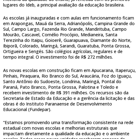
lugares do Ideb, a principal avaliação da educação brasileira.
As escolas já inauguradas e com aulas em funcionamento ficam
em Arapongas, Mauá da Serra, Adrianópolis, Campina Grande do
Sul, Campo Largo, Fazenda Rio Grande, Mandirituba, Campo
Mourão, Cascavel, Cornélio Procópio, Medianeira, Santa
Terezinha do Itaipu, Goioerê, Guarapuava, Diamante do Norte,
Ibiporã, Colorado, Maringá, Sarandi, Guaratuba, Ponta Grossa,
Ortigueira e Sengés. São colégios agrícolas, regulares e de
tempo integral. O investimento foi de R$ 272 milhões.
As novas escolas em construção ficam em Apucarana, Itaperuçu,
Pinhais, Piraquara, Rio Branco do Sul, Araucária, Foz do Iguaçu,
Santo Antônio do Sudoeste, Londrina, Maringá, Pontal do
Paraná, Pato Branco, Ponta Grossa, Palotina e Toledo e
recebem investimento de R$ 391 milhões. Os recursos são da
Secretaria de Estado da Educação e a gerência da licitação e das
obras é do Instituto Paranaense de Desenvolvimento
Educacional (Fundepar).
“Estamos promovendo uma transformação consistente na rede
estadual com novas escolas e melhorias estruturais que
impactam diretamente a qualidade da educação e o ambiente