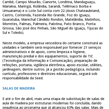
Cambé, Campo Mourão, Cianorte, Londrina, Mandaguaçu,
Marialva, Maringá, Rolândia, Sarandi, Telêmaco Borba e
Umuarama) e o Lote Sul conta com 22 (Assis Chateaubriand,
Castro, Contenda, Fazenda Rio Grande, Foz do Iguaçu,
Guaratuba, Marechal Cândido Rondon, Matelândia, Matinhos,
Morretes, Palmas, Palmeira, Palotina, Pato Branco, Ponta
Grossa, São José dos Pinhais, São Miguel do Iguaçu, Tijucas do
Sul e Toledo).
Neste modelo, a empresa vencedora do certame construirá as
unidades e também será responsável por fornecer 21 serviços
administrativos e de apoio, como limpeza e higiene,
manutenção predial e dos equipamentos, suporte de TIC
(Tecnologia da Informação e Comunicação), preparação de
refeições, portaria, vigilância eletrônica, apoio escolar, utilities,
jardinagem, dentre outros. Já a gestão pedagógica, incluindo
currículo, professores e diretrizes educacionais, seguirá sob
responsabilidade da Seed.
SALAS DE MADEIRA
E até o fim de abril, mais uma etapa de substituição de salas de
aula de madeira por estruturas modernas foi concluída, dando
sequência ao programa que já alcançou 63% das salas. Mais de