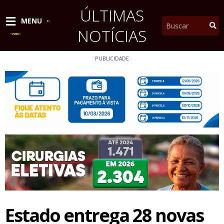
Ir
ÚLTIMAS
para
Pesquisar
MENU
o
NOTÍCIAS
conteúdo
PUBLICIDADE
Estado entrega 28 novas