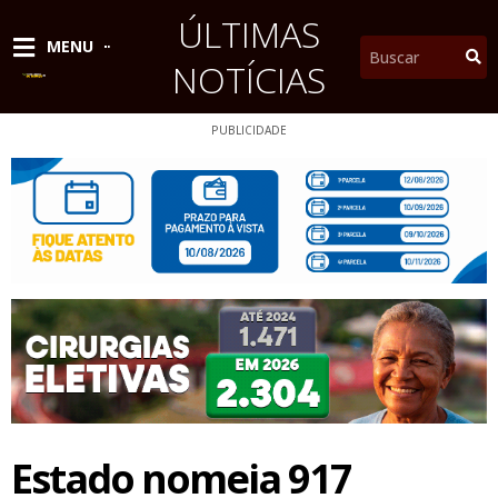
Ir
ÚLTIMAS
para
Pesquisar
MENU
o
NOTÍCIAS
conteúdo
PUBLICIDADE
Estado nomeia 917